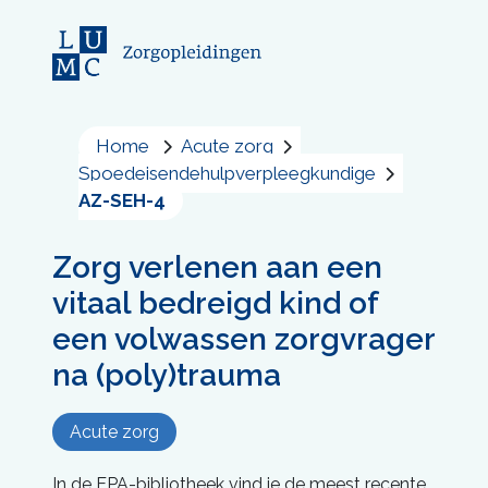
Home
Acute zorg
Spoedeisendehulpverpleegkundige
AZ-SEH-4
Zorg verlenen aan een
vitaal bedreigd kind of
een volwassen zorgvrager
na (poly)trauma
Acute zorg
In de EPA-bibliotheek vind je de meest recente