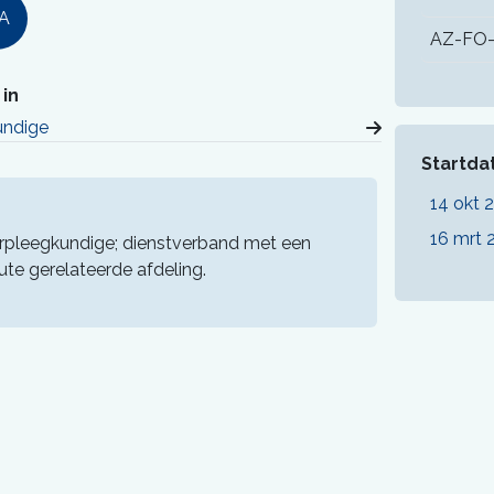
PA
AZ-FO-
in
undige
Startd
14 okt 
16 mrt 
erpleegkundige; dienstverband met een
ute gerelateerde afdeling.