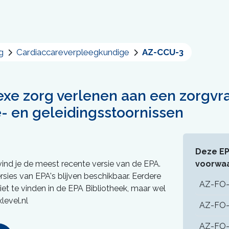
g
Cardiaccareverpleegkundige
AZ-CCU-3
e zorg verlenen aan een zorgvr
e- en geleidingsstoornissen
Deze EPA
vind je de meest recente versie van de EPA.
voorwaa
rsies van EPA's blijven beschikbaar. Eerdere
AZ-FO-
niet te vinden in de EPA Bibliotheek, maar wel
level.nl
AZ-FO-
AZ-FO-