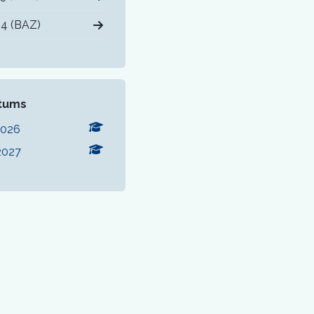
4 (BAZ)
atums
2026
2027