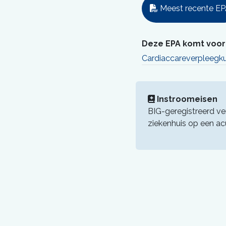
Meest recente E
Deze EPA komt voor 
Cardiaccareverpleegk
Instroomeisen
BIG-geregistreerd v
ziekenhuis op een ac